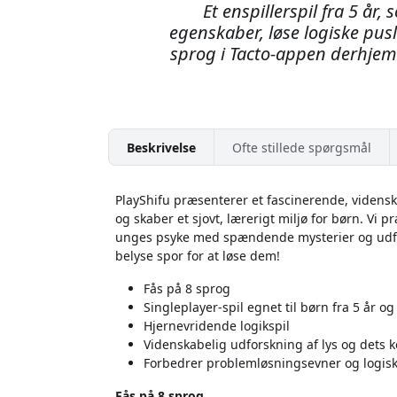
Et enspillerspil fra 5 år
egenskaber, løse logiske pus
sprog i Tacto-appen derhjem
Beskrivelse
Ofte stillede spørgsmål
PlayShifu præsenterer et fascinerende, vidensk
og skaber et sjovt, lærerigt miljø for børn. Vi p
unges psyke med spændende mysterier og udfor
belyse spor for at løse dem!
Fås på 8 sprog
Singleplayer-spil egnet til børn fra 5 år og
Hjernevridende logikspil
Videnskabelig udforskning af lys og dets
Forbedrer problemløsningsevner og logi
Fås på 8 sprog