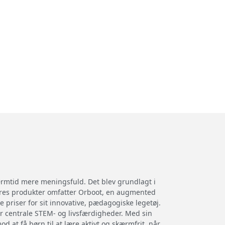
kærmtid mere meningsfuld. Det blev grundlagt i
eres produkter omfatter Orboot, en augmented
e priser for sit innovative, pædagogiske legetøj.
r centrale STEM- og livsfærdigheder. Med sin
d at få børn til at lære aktivt og skærmfrit, når