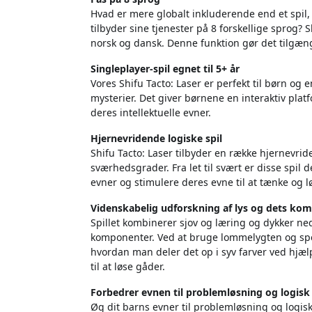
Hvad er mere globalt inkluderende end et spil, 
tilbyder sine tjenester på 8 forskellige sprog? 
norsk og dansk. Denne funktion gør det tilgæng
Singleplayer-spil egnet til 5+ år
Vores Shifu Tacto: Laser er perfekt til børn og
mysterier. Det giver børnene en interaktiv plat
deres intellektuelle evner.
Hjernevridende logiske spil
Shifu Tacto: Laser tilbyder en række hjernevri
sværhedsgrader. Fra let til svært er disse spil
evner og stimulere deres evne til at tænke og l
Videnskabelig udforskning af lys og dets ko
Spillet kombinerer sjov og læring og dykker ne
komponenter. Ved at bruge lommelygten og spe
hvordan man deler det op i syv farver ved hjæ
til at løse gåder.
Forbedrer evnen til problemløsning og logi
Øg dit barns evner til problemløsning og log