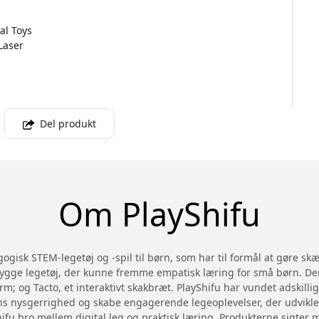
al Toys
 Laser
Del produkt
Om PlayShifu
gisk STEM-legetøj og -spil til børn, som har til formål at gøre s
bygge legetøj, der kunne fremme empatisk læring for små børn. D
m; og Tacto, et interaktivt skakbræt. PlayShifu har vundet adskillig
ns nysgerrighed og skabe engagerende legeoplevelser, der udvikle
ifu bro mellem digital leg og praktisk læring. Produkterne sigter mo