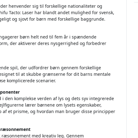
der henvender sig til forskellige nationaliteter og
Shifu Tacto: Laser har blandt andet mulighed for svensk,
eligt og sjovt for børn med forskellige baggrunde.
 engagerer børn helt ned til fem år i spændende
form, der aktiverer deres nysgerrighed og forbedrer
dende spil, der udfordrer børn gennem forskellige
 designet til at skubbe grænserne for dit barns mentale
øse komplicerede scenarier.
mponenter
d i den komplekse verden af lys og dets syv integrerede
jlfigurerne lærer børnene om lysets egenskaber,
lp af et prisme, og hvordan man bruger disse principper
sk ræsonnement
isk ræsonnement med kreativ leg. Gennem