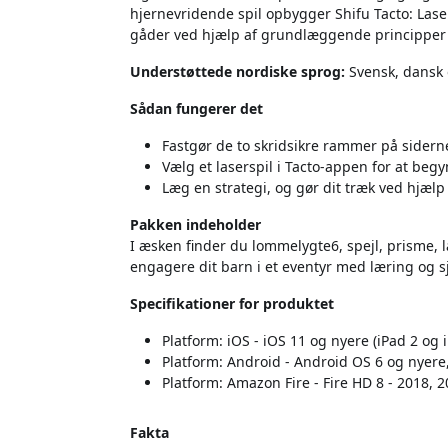
hjernevridende spil opbygger Shifu Tacto: Laser
gåder ved hjælp af grundlæggende principper o
Understøttede nordiske sprog:
Svensk, dansk 
Sådan fungerer det
Fastgør de to skridsikre rammer på siderne
Vælg et laserspil i Tacto-appen for at beg
Læg en strategi, og gør dit træk ved hjæl
Pakken indeholder
I æsken finder du lommelygte6, spejl, prisme, l
engagere dit barn i et eventyr med læring og sj
Specifikationer for produktet
Platform: iOS - iOS 11 og nyere (iPad 2 og 
Platform: Android - Android OS 6 og nyer
Platform: Amazon Fire - Fire HD 8 - 2018, 20
Fakta