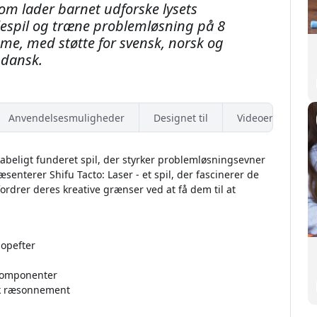
, som lader barnet udforske lysets
lespil og træne problemløsning på 8
me, med støtte for svensk, norsk og
dansk.
Anvendelsesmuligheder
Designet til
Videoer
abeligt funderet spil, der styrker problemløsningsevner
ræsenterer Shifu Tacto: Laser - et spil, der fascinerer de
drer deres kreative grænser ved at få dem til at
 opefter
 komponenter
sk ræsonnement