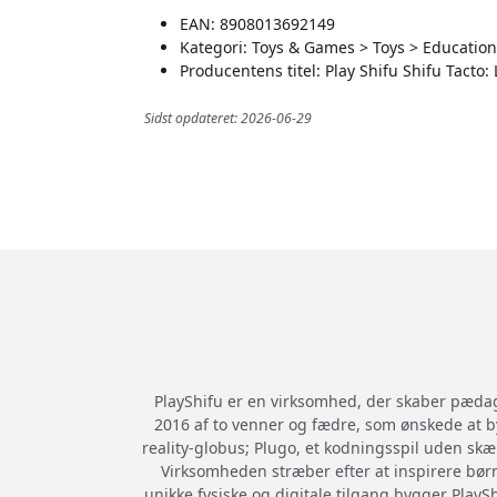
EAN: 8908013692149
Kategori: Toys & Games > Toys > Education
Producentens titel: Play Shifu Shifu Tacto:
Sidst opdateret: 2026-06-29
PlayShifu er en virksomhed, der skaber pædago
2016 af to venner og fædre, som ønskede at 
reality-globus; Plugo, et kodningsspil uden skær
Virksomheden stræber efter at inspirere bør
unikke fysiske og digitale tilgang bygger PlaySh