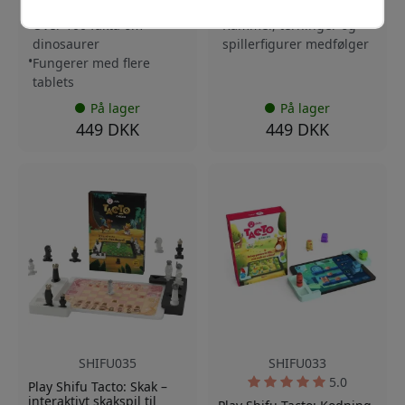
med figurer
Understøttelse af 8 sprog
Over 100 fakta om
Rammer, terninger og
dinosaurer
spillerfigurer medfølger
Fungerer med flere
tablets
På lager
På lager
449 DKK
449 DKK
SHIFU035
SHIFU033
5.0
Play Shifu Tacto: Skak –
interaktivt skakspil til