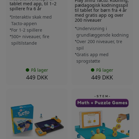
Play Shifu Tacto: Kodning,
tablet med app, til 1–2
pædagogisk kodningsspil
spillere fra 6 år
til tablet for børn fra 4 år
med gratis app og over
Interaktiv skak med
200 niveauer
Tacto-appen
Undervisning i
For 1-2 spillere
grundlæggende kodning
500+ niveauer, fire
Over 200 niveauer, tre
spiltilstande
spil
Gratis app med
sprogstøtte
På lager
På lager
449 DKK
449 DKK