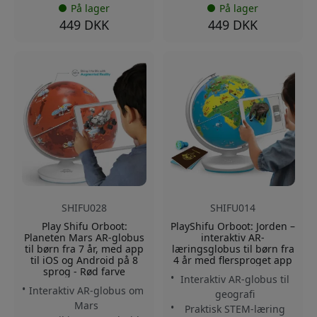
På lager
På lager
449 DKK
449 DKK
SHIFU028
SHIFU014
Play Shifu Orboot:
PlayShifu Orboot: Jorden –
Planeten Mars AR-globus
interaktiv AR-
til børn fra 7 år, med app
læringsglobus til børn fra
til iOS og Android på 8
4 år med flersproget app
sprog - Rød farve
Interaktiv AR-globus til
Interaktiv AR-globus om
geografi
Mars
Praktisk STEM-læring