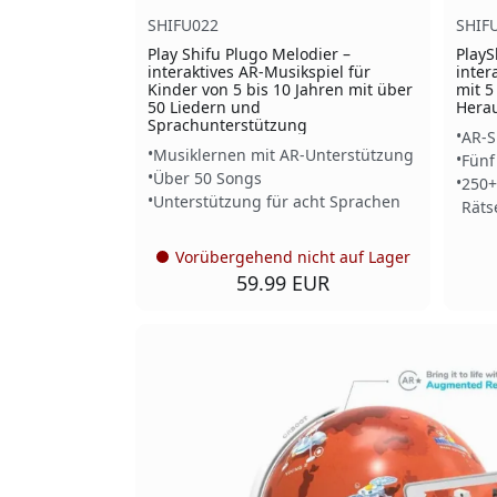
SHIFU022
SHIF
Play Shifu Plugo Melodier –
PlayS
interaktives AR-Musikspiel für
inter
Kinder von 5 bis 10 Jahren mit über
mit 5
50 Liedern und
Hera
Sprachunterstützung
AR-S
Musiklernen mit AR-Unterstützung
Fünf
Über 50 Songs
250+
Unterstützung für acht Sprachen
Räts
Vorübergehend nicht auf Lager
59.99 EUR