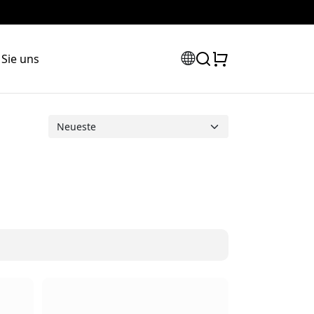
 Sie uns