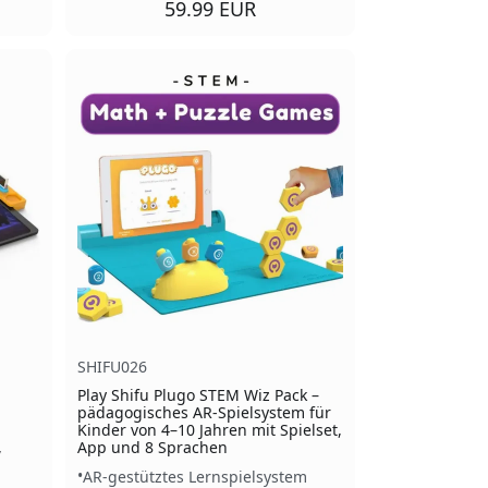
59.99 EUR
SHIFU026
Play Shifu Plugo STEM Wiz Pack –
pädagogisches AR-Spielsystem für
Kinder von 4–10 Jahren mit Spielset,
,
App und 8 Sprachen
AR-gestütztes Lernspielsystem