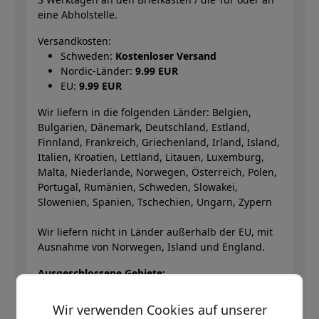
eine Abholstelle.
Versandkosten:
Schweden:
Kostenloser Versand
Nordic-Länder:
9.99 EUR
EU:
9.99 EUR
Wir liefern in die folgenden Länder: Belgien,
Bulgarien, Dänemark, Deutschland, Estland,
Finnland, Frankreich, Griechenland, Irland, Island,
Italien, Kroatien, Lettland, Litauen, Luxemburg,
Malta, Niederlande, Norwegen, Österreich, Polen,
Portugal, Rumänien, Schweden, Slowakei,
Slowenien, Spanien, Tschechien, Ungarn, Zypern
Wir liefern nicht in Länder außerhalb der EU, mit
Ausnahme von Norwegen, Island und England.
Ausgeschlossene Gebiete:
Bitte beachten Sie, dass wir
nicht liefern
in die
folgenden spezifischen Regionen
Wir verwenden Cookies auf unserer
Norwegen:
Svalbard und Jan Mayen