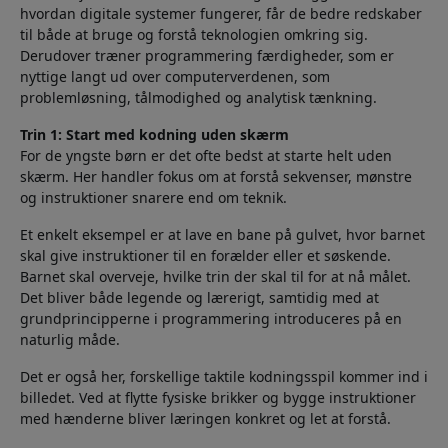
hvordan digitale systemer fungerer, får de bedre redskaber
til både at bruge og forstå teknologien omkring sig.
Derudover træner programmering færdigheder, som er
nyttige langt ud over computerverdenen, som
problemløsning, tålmodighed og analytisk tænkning.
Trin 1: Start med kodning uden skærm
For de yngste børn er det ofte bedst at starte helt uden
skærm. Her handler fokus om at forstå sekvenser, mønstre
og instruktioner snarere end om teknik.
Et enkelt eksempel er at lave en bane på gulvet, hvor barnet
skal give instruktioner til en forælder eller et søskende.
Barnet skal overveje, hvilke trin der skal til for at nå målet.
Det bliver både legende og lærerigt, samtidig med at
grundprincipperne i programmering introduceres på en
naturlig måde.
Det er også her, forskellige taktile kodningsspil kommer ind i
billedet. Ved at flytte fysiske brikker og bygge instruktioner
med hænderne bliver læringen konkret og let at forstå.