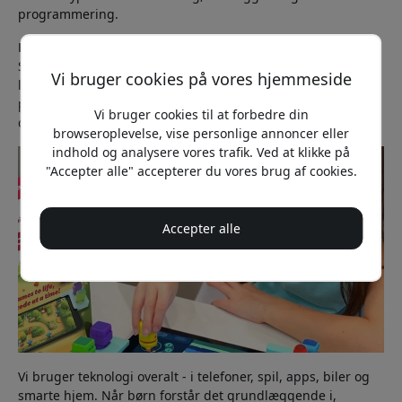
programmering.
Hvorfor er programmering relevant allerede i dag?
Siden 2017 har programmering været en del af den svenske
Vi bruger cookies på vores hjemmeside
læseplan. Formålet er ikke, at alle børn skal blive
programmører, men at give dem en bedre forståelse af den
Vi bruger cookies til at forbedre din
digitale verden, der omgiver os.
browseroplevelse, vise personlige annoncer eller
indhold og analysere vores trafik. Ved at klikke på
"Accepter alle" accepterer du vores brug af cookies.
Accepter alle
Vi bruger teknologi overalt - i telefoner, spil, apps, biler og
smarte hjem. Når børn forstår det grundlæggende i,