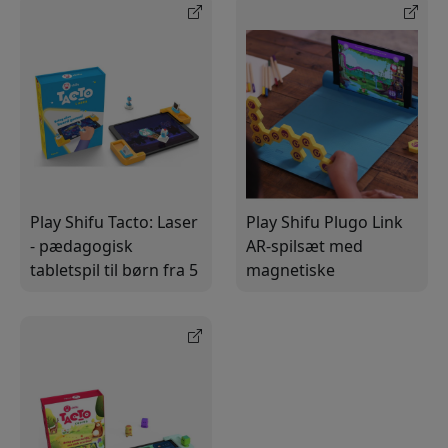
Play Shifu Tacto: Laser
Play Shifu Plugo Link
- pædagogisk
AR-spilsæt med
tabletspil til børn fra 5
magnetiske
år med støtte for
byggeklodser, 6 spil og
svensk, norsk og
300+ udfordringer til
dansk
børn i alderen 4–10 år