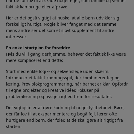
når de får lov til at skabe noget eget, som familie og venner
faktisk kan bruge eller afprøve.
Her er det også vigtigt at huske, at alle børn udvikler sig
forskelligt hurtigt. Nogle bliver fanget med det samme,
mens andre ser det som et sjovt supplement til andre
interesser.
En enkel startplan for forældre
Hvis du vil i gang derhjemme, behøver det faktisk ikke være
mere kompliceret end dette:
Start med enkle logik- og sekvenslege uden skærm.
Introducer et taktilt kodningsspil, der kombinerer leg og
læring. Prøv blokprogrammering, når barnet er klar. Opfordr
til egne projekter og kreative idéer. Fokuser på
problemløsning og nysgerrighed frem for resultatet.
Det vigtigste er at gøre kodning til noget lystbetonet. Børn,
der får lov til at eksperimentere og begå fejl, lærer ofte
hurtigere end børn, der føler, at de skal gøre alt rigtigt fra
starten.