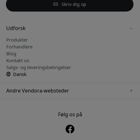
Skriv dig op
Udforsk
Produkter
Forhandlere
Blog
Kontakt os
Salgs- og leveringsbetingelser
Dansk
Andre Vendora-websteder
www.sensibo.se
www.satechi.se
Følg os på
www.nordicsmartlight.se
www.brydgenordic.se
www.twelvesouth.se