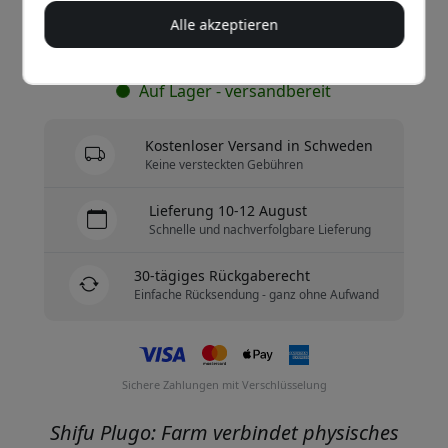
Alle akzeptieren
Jetzt kaufen
Auf Lager - versandbereit
Kostenloser Versand in Schweden
Keine versteckten Gebühren
Lieferung 10-12 August
Schnelle und nachverfolgbare Lieferung
30-tägiges Rückgaberecht
Einfache Rücksendung - ganz ohne Aufwand
Sichere Zahlungen mit Verschlüsselung
Shifu Plugo: Farm verbindet physisches