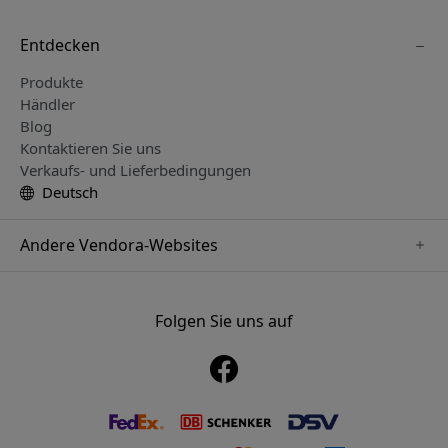
Entdecken
Produkte
Händler
Blog
Kontaktieren Sie uns
Verkaufs- und Lieferbedingungen
Deutsch
Andere Vendora-Websites
www.sensibo.se
www.satechi.se
Folgen Sie uns auf
www.nordicsmartlight.se
www.brydgenordic.se
www.twelvesouth.se