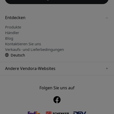
Entdecken
Produkte
Händler
Blog
Kontaktieren Sie uns
Verkaufs- und Lieferbedingungen
Deutsch
Andere Vendora-Websites
www.sensibo.se
www.satechi.se
Folgen Sie uns auf
www.nordicsmartlight.se
www.brydgenordic.se
www.twelvesouth.se