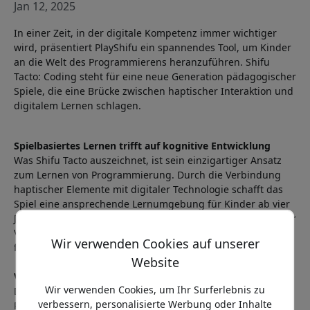
Jan 12, 2025
In einer Zeit, in der digitale Kompetenz immer wichtiger
wird, präsentiert PlayShifu ein spannendes Tool, um Kinder
an die Welt des Programmierens heranzuführen. Shifu
Tacto: Coding steht für eine neue Generation pädagogischer
Spiele, die eine Brücke zwischen haptischer Interaktion und
digitalem Lernen schlagen.
Spielbasiertes Lernen trifft auf kognitive Entwicklung
Was Shifu Tacto auszeichnet, ist sein einzigartiger Ansatz
zum Lernen von Programmierung. Durch die Verbindung
haptischer Elemente mit digitaler Technologie schafft das
Spiel eine ansprechende Lernumgebung für Kinder ab vier
Jahren. Mit über 200 durchdachten Levels können Kinder ihr
Verständnis der Grundlagen des Programmierens Schritt
Wir verwenden Cookies auf unserer
für Schritt aufbauen.
Website
Vom Konzept zur Praxis
Wir verwenden Cookies, um Ihr Surferlebnis zu
Die Stärke des Spiels liegt darin, abstrakte
verbessern, personalisierte Werbung oder Inhalte
Programmierkonzepte in konkrete, visuelle Erlebnisse zu