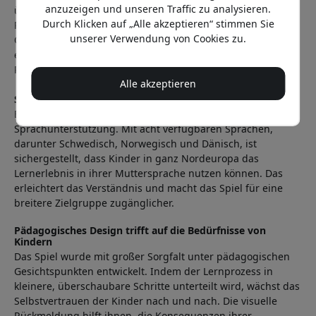
anzuzeigen und unseren Traffic zu analysieren.
übersetzen. Kinder setzen sich mit grundlegender
Durch Klicken auf „Alle akzeptieren“ stimmen Sie
Programmierlogik auseinander, indem sie physische
unserer Verwendung von Cookies zu.
Objekte auf einem digitalen Spielbrett bewegen. Dabei
entwickeln sie gleichzeitig ihr logisches Denken und ihre
Problemlösungsfähigkeit.
Alle akzeptieren
Sprachunterstützung, die Türen öffnet
Ein wesentlicher Vorteil von Shifu Tacto ist die umfassende
Sprachunterstützung. Mit acht verfügbaren Sprachen,
darunter Schwedisch, Norwegisch und Dänisch, ist
sichergestellt, dass Kinder in ganz Nordeuropa das
Lernerlebnis in ihrer Muttersprache nutzen können. Das
erleichtert das Verständnis und macht das Spiel für eine
breitere Zielgruppe zugänglicher.
Pädagogisches Design trifft auf die Bedürfnisse von
Kindern
Das Spiel wurde mit großer Sorgfalt unter pädagogischen
Gesichtspunkten entwickelt. Indem der Lernprozess in
kleinere, überschaubare Schritte unterteilt wird, wächst das
Selbstvertrauen der Kinder nach und nach. Die visuelle
Rückmeldung hilft ihnen, die Konsequenzen ihrer