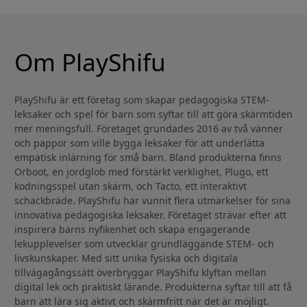
Om PlayShifu
PlayShifu är ett företag som skapar pedagogiska STEM-
leksaker och spel för barn som syftar till att göra skärmtiden
mer meningsfull. Företaget grundades 2016 av två vänner
och pappor som ville bygga leksaker för att underlätta
empatisk inlärning för små barn. Bland produkterna finns
Orboot, en jordglob med förstärkt verklighet, Plugo, ett
kodningsspel utan skärm, och Tacto, ett interaktivt
schackbräde. PlayShifu har vunnit flera utmärkelser för sina
innovativa pedagogiska leksaker. Företaget strävar efter att
inspirera barns nyfikenhet och skapa engagerande
lekupplevelser som utvecklar grundläggande STEM- och
livskunskaper. Med sitt unika fysiska och digitala
tillvägagångssätt överbryggar PlayShifu klyftan mellan
digital lek och praktiskt lärande. Produkterna syftar till att få
barn att lära sig aktivt och skärmfritt när det är möjligt.