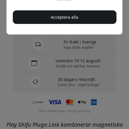
Köp nu
Acceptera alla
I lager - redo att skickas
Fri frakt i Sverige
Inga dolda avgifter
Leverans 10-12 augusti
Snabb och spårbar leverans
30 dagars returrätt
Enkel retur - inget krångel
Säkra betalningar med kryptering
Play Shifu Plugo Link kombinerar magnetiska