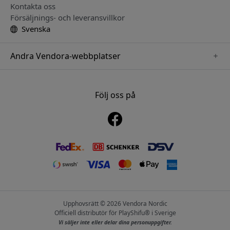
Kontakta oss
Försäljnings- och leveransvillkor
Svenska
Andra Vendora-webbplatser
www.sensibo.se
www.satechi.se
Följ oss på
www.nordicsmartlight.se
www.brydgenordic.se
www.twelvesouth.se
Upphovsrätt © 2026 Vendora Nordic
Officiell distributör för PlayShifu® i Sverige
Vi säljer inte eller delar dina personuppgifter.