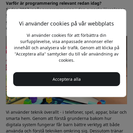
Varför är programmering relevant redan idag?
Sedan 2017 ingår programmering i den svenska läroplanen.
Syftet är inte att alla barn ska bli programmerare utan att
ge dem en bättre förståelse för den digitala värld som
Vi använder cookies på vår webbplats
omger oss.
Vi använder cookies för att förbättra din
surfupplevelse, visa anpassade annonser eller
innehåll och analysera vår trafik. Genom att klicka på
"Acceptera alla" samtycker du till vår användning av
cookies.
Acceptera alla
Vi använder teknik överallt - i telefoner, spel, appar, bilar och
smarta hem. Genom att förstå grunderna bakom hur
digitala system fungerar får barn bättre verktyg att både
använda och förstå tekniken omkring sig. Dessutom tränar