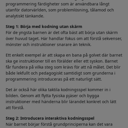
programmering färdigheter som är användbara långt
utanför datorvärlden, som problemlösning, tålamod och
analytiskt tänkande.
Steg 1: Börja med kodning utan skärm
För de yngsta barnen är det ofta bäst att börja utan skärm
över huvud taget. Här handlar fokus om att förstå sekvenser,
mönster och instruktioner snarare än teknik.
Ett enkelt exempel är att skapa en bana på golvet där barnet
ska ge instruktioner till en förälder eller ett syskon. Barnet
får fundera på vilka steg som krävs för att nå målet. Det blir
både lekfullt och pedagogiskt samtidigt som grunderna i
programmering introduceras på ett naturligt sätt.
Det är också här olika taktila kodningsspel kommer in i
bilden. Genom att flytta fysiska pjäser och bygga
instruktioner med händerna blir lärandet konkret och lätt
att förstå.
Steg 2: Introducera interaktiva kodningsspel
När barnet börjar förstå grundprinciperna kan det vara