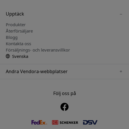
Upptäck
Produkter
Återförsäljare
Blogg
Kontakta oss
Försäljnings- och leveransvillkor
Svenska
Andra Vendora-webbplatser
www.sensibo.se
www.satechi.se
Följ oss på
www.nordicsmartlight.se
www.brydgenordic.se
www.twelvesouth.se