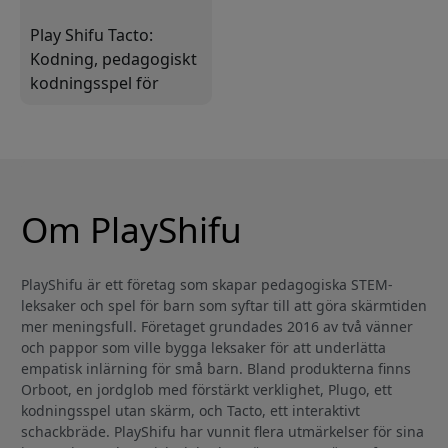
Play Shifu Tacto:
Kodning, pedagogiskt
kodningsspel för
surfplatta för barn
från 4 år med gratis
app och över 200
nivåer
Om PlayShifu
PlayShifu är ett företag som skapar pedagogiska STEM-
leksaker och spel för barn som syftar till att göra skärmtiden
mer meningsfull. Företaget grundades 2016 av två vänner
och pappor som ville bygga leksaker för att underlätta
empatisk inlärning för små barn. Bland produkterna finns
Orboot, en jordglob med förstärkt verklighet, Plugo, ett
kodningsspel utan skärm, och Tacto, ett interaktivt
schackbräde. PlayShifu har vunnit flera utmärkelser för sina