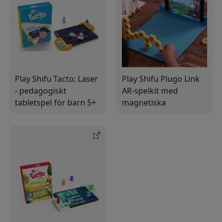
Play Shifu Tacto: Laser
Play Shifu Plugo Link
- pedagogiskt
AR-spelkit med
tabletspel för barn 5+
magnetiska
med stöd för svenska,
byggklossar, 6 spel
norska och danska
och 300+ utmaningar
för barn 4–10 år