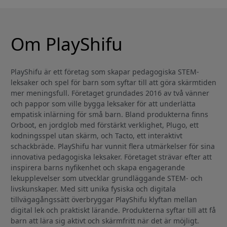
Om PlayShifu
PlayShifu är ett företag som skapar pedagogiska STEM-
leksaker och spel för barn som syftar till att göra skärmtiden
mer meningsfull. Företaget grundades 2016 av två vänner
och pappor som ville bygga leksaker för att underlätta
empatisk inlärning för små barn. Bland produkterna finns
Orboot, en jordglob med förstärkt verklighet, Plugo, ett
kodningsspel utan skärm, och Tacto, ett interaktivt
schackbräde. PlayShifu har vunnit flera utmärkelser för sina
innovativa pedagogiska leksaker. Företaget strävar efter att
inspirera barns nyfikenhet och skapa engagerande
lekupplevelser som utvecklar grundläggande STEM- och
livskunskaper. Med sitt unika fysiska och digitala
tillvägagångssätt överbryggar PlayShifu klyftan mellan
digital lek och praktiskt lärande. Produkterna syftar till att få
barn att lära sig aktivt och skärmfritt när det är möjligt.