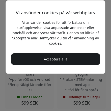
Vi använder cookies på vår webbplats
Vi använder cookies för att förbättra din
surfupplevelse, visa anpassade annonser eller
innehåll och analysera vår trafik. Genom att klicka på
"Acceptera alla" samtycker du till vår användning av
SHIFU028
SHIFU014
cookies.
Play Shifu Orboot:
PlayShifu Orboot: Jorden –
Planeten Mars AR-glob
interaktiv AR-
för barn från 7 år, med
utbildningsglob för barn
app för iOS och Android
från 4 år med flerspråkig
Acceptera alla
på 8 språk - Röd
app
Interaktiv AR-glob om
Interaktiv AR-glob för
Mars
geografi
App för iOS och Android
Praktisk STEM-inlärning
Flerspråkigt lärande från
med app
7+
Stöd för flera språk
Finns i lager
Tillfälligt slut i lager
599 SEK
599 SEK