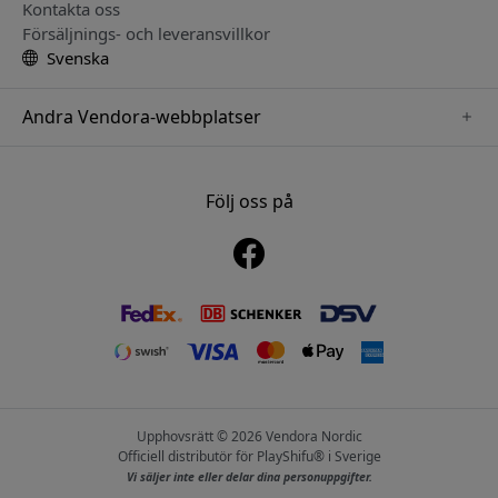
Kontakta oss
Försäljnings- och leveransvillkor
Svenska
Andra Vendora-webbplatser
www.sensibo.se
www.satechi.se
Följ oss på
www.nordicsmartlight.se
www.brydgenordic.se
www.twelvesouth.se
Upphovsrätt © 2026 Vendora Nordic
Officiell distributör för PlayShifu® i Sverige
Vi säljer inte eller delar dina personuppgifter.