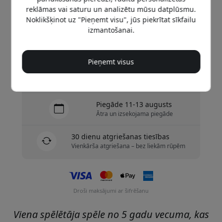
reklāmas vai saturu un analizētu mūsu datplūsmu.
Nopirkt tagad
Noklikšķinot uz "Pieņemt visu", jūs piekrītat sīkfailu
izmantošanai.
Ir noliktavā — gatavs sūtīšanai
Pieņemt visus
Piegāde 9.99 EUR uz Latvija
Nav slēptu maksu
Piegāde 11-13 augusts
Ātra un izsekojama piegāde
30 dienu atgriešanas tiesības
Vienkārša atgriešana – bez liekām rūpēm
Droši maksājumi ar šifrēšanu
Viena spēlētāja spēle no 5 gadu vecuma, kas