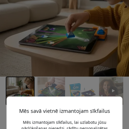
Mēs savā vietnē izmantojam sīkfailus
Ieteicamā cena
59.99 EUR
Mēs izmantojam sīkfailus, lai uzlabotu jūsu
pārlūkošanas pieredzi, rādītu personalizētas