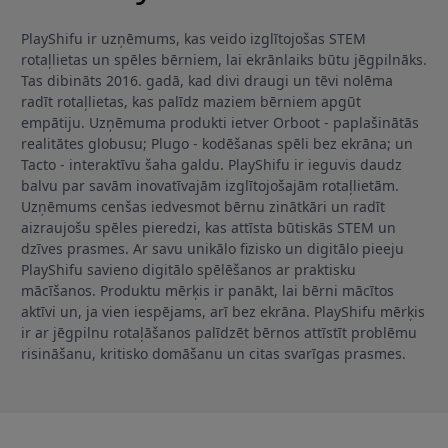
PlayShifu ir uzņēmums, kas veido izglītojošas STEM
rotaļlietas un spēles bērniem, lai ekrānlaiks būtu jēgpilnāks.
Tas dibināts 2016. gadā, kad divi draugi un tēvi nolēma
radīt rotaļlietas, kas palīdz maziem bērniem apgūt
empātiju. Uzņēmuma produkti ietver Orboot - paplašinātās
realitātes globusu; Plugo - kodēšanas spēli bez ekrāna; un
Tacto - interaktīvu šaha galdu. PlayShifu ir ieguvis daudz
balvu par savām inovatīvajām izglītojošajām rotaļlietām.
Uzņēmums cenšas iedvesmot bērnu zinātkāri un radīt
aizraujošu spēles pieredzi, kas attīsta būtiskās STEM un
dzīves prasmes. Ar savu unikālo fizisko un digitālo pieeju
PlayShifu savieno digitālo spēlēšanos ar praktisku
mācīšanos. Produktu mērķis ir panākt, lai bērni mācītos
aktīvi un, ja vien iespējams, arī bez ekrāna. PlayShifu mērķis
ir ar jēgpilnu rotaļāšanos palīdzēt bērnos attīstīt problēmu
risināšanu, kritisko domāšanu un citas svarīgas prasmes.