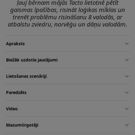
ļauj bērnam mājās Tacto lietotnē pētīt
gaismas īpašības, risināt loģikas mīklas un
trenēt problēmu risināšanu 8 valodās, ar
atbalstu zviedru, norvēģu un dāņu valodām.
Apraksts
Biežāk uzdotie jautājumi
Lietošanas scenāriji
Paredzēts
Video
Mazumtirgotāji