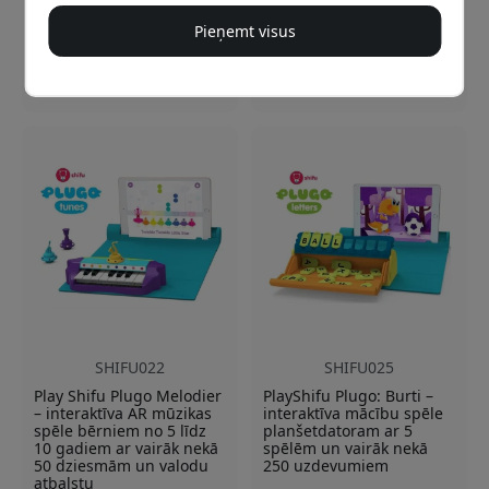
Bērniem no 4 līdz 10
gadiem
Pieņemt visus
Noliktavā
Noliktavā
59.99 EUR
119.99 EUR
SHIFU022
SHIFU025
Play Shifu Plugo Melodier
PlayShifu Plugo: Burti –
– interaktīva AR mūzikas
interaktīva mācību spēle
spēle bērniem no 5 līdz
planšetdatoram ar 5
10 gadiem ar vairāk nekā
spēlēm un vairāk nekā
50 dziesmām un valodu
250 uzdevumiem
atbalstu