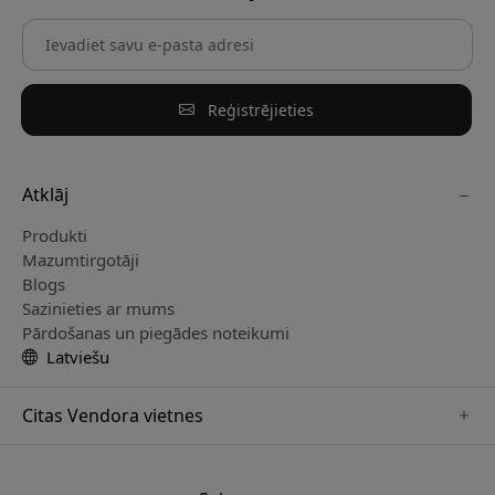
Reģistrējieties
Atklāj
Produkti
Mazumtirgotāji
Blogs
Sazinieties ar mums
Pārdošanas un piegādes noteikumi
Latviešu
Citas Vendora vietnes
www.sensibo.se
www.satechi.se