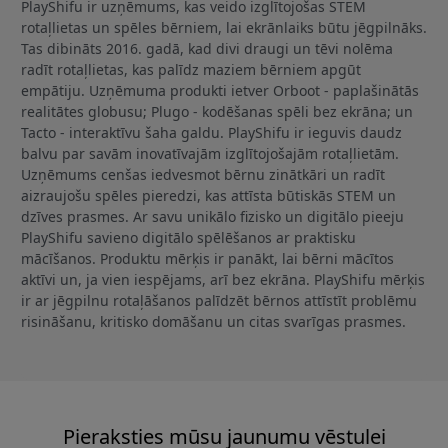
PlayShifu ir uzņēmums, kas veido izglītojošas STEM
rotaļlietas un spēles bērniem, lai ekrānlaiks būtu jēgpilnāks.
Tas dibināts 2016. gadā, kad divi draugi un tēvi nolēma
radīt rotaļlietas, kas palīdz maziem bērniem apgūt
empātiju. Uzņēmuma produkti ietver Orboot - paplašinātās
realitātes globusu; Plugo - kodēšanas spēli bez ekrāna; un
Tacto - interaktīvu šaha galdu. PlayShifu ir ieguvis daudz
balvu par savām inovatīvajām izglītojošajām rotaļlietām.
Uzņēmums cenšas iedvesmot bērnu zinātkāri un radīt
aizraujošu spēles pieredzi, kas attīsta būtiskās STEM un
dzīves prasmes. Ar savu unikālo fizisko un digitālo pieeju
PlayShifu savieno digitālo spēlēšanos ar praktisku
mācīšanos. Produktu mērķis ir panākt, lai bērni mācītos
aktīvi un, ja vien iespējams, arī bez ekrāna. PlayShifu mērķis
ir ar jēgpilnu rotaļāšanos palīdzēt bērnos attīstīt problēmu
risināšanu, kritisko domāšanu un citas svarīgas prasmes.
Pieraksties mūsu jaunumu vēstulei