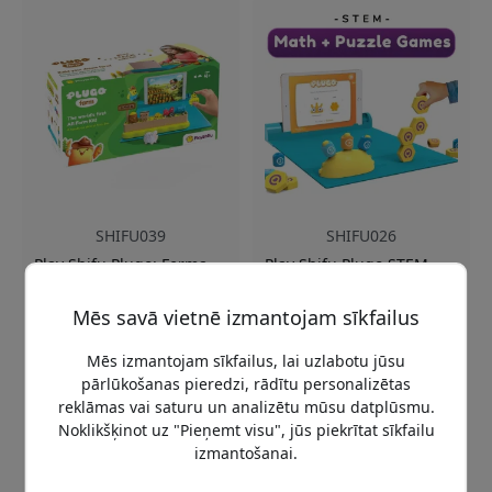
SHIFU039
SHIFU026
Play Shifu Plugo: Ferma –
Play Shifu Plugo STEM
interaktīvs AR spēļu
Wiz Pack – izglītojoša AR
komplekts bērniem ar
spēļu sistēma bērniem no
Mēs savā vietnē izmantojam sīkfailus
fermas tematiku, figūrām
4 līdz 10 gadiem ar spēļu
un rotaļām
komplektu, lietotni un 8
valodām
Mēs izmantojam sīkfailus, lai uzlabotu jūsu
Uz AR balstītas STEM
Ar AR darbināma
pārlūkošanas pieredzi, rādītu personalizētas
spēles
izglītojoša spēļu sistēma
reklāmas vai saturu un analizētu mūsu datplūsmu.
Fiziskās figūriņas un
Komplektā iekļauti trīs
Noklikšķinot uz "Pieņemt visu", jūs piekrītat sīkfailu
spēles bāze
savstarpēji maināmie
izmantošanai.
Darbojas ar iOS un
spēļu komplekti
Android