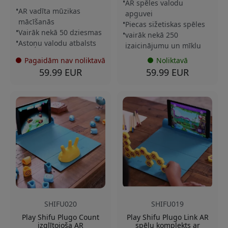
AR spēles valodu
AR vadīta mūzikas
apguvei
mācīšanās
Piecas sižetiskas spēles
Vairāk nekā 50 dziesmas
vairāk nekā 250
Astoņu valodu atbalsts
izaicinājumu un mīklu
Pagaidām nav noliktavā
Noliktavā
59.99 EUR
59.99 EUR
SHIFU020
SHIFU019
Play Shifu Plugo Count
Play Shifu Plugo Link AR
izglītojoša AR
spēļu komplekts ar