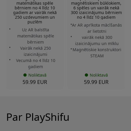
matemātikas spēle
magnētiskiem būklokiem,
bērniem no 4 līdz 10
6 spēles un vairāk nekā
gadiem ar vairāk nekā
300 izaicinājumu bērniem
250 uzdevumiem un
no 4 līdz 10 gadiem
puzlēm
Ar AR aprīkota mācīšanās
Uz AR balstīta
ar lietotni
matemātikas spēle
vairāk nekā 300
bērniem
izaicinājumu un mīklu
Vairāk nekā 250
Magnētiskie konstruktori
izaicinājumi
STEAM
Vecumā no 4 līdz 10
gadiem
Noliktavā
Noliktavā
59.99 EUR
59.99 EUR
Par PlayShifu