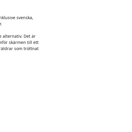
nklusive svenska,
r.
 alternativ. Det är
för skärmen till ett
räldrar som tröttnat