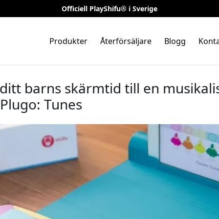
Officiell PlayShifu® i Sverige
Produkter
Återförsäljare
Blogg
Konta
ditt barns skärmtid till en musikali
 Plugo: Tunes