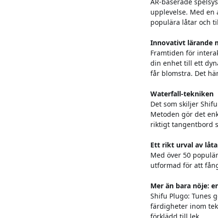
AR-baserade spelsyst
upplevelse. Med en a
populära låtar och t
Innovativt lärande
Framtiden för intera
din enhet till ett dyn
får blomstra. Det hä
Waterfall-tekniken
Det som skiljer Shi
Metoden gör det enkl
riktigt tangentbord 
Ett rikt urval av låta
Med över 50 populära 
utformad för att fång
Mer än bara nöje: 
Shifu Plugo: Tunes g
färdigheter inom tekn
förklädd till lek.