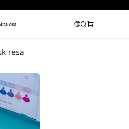
kta oss
sk resa