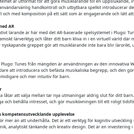
emet är utformat för att göra musiklärande till en uppslukande, in
nvändarvänlig handkontroll och utbytbara spelkit introducerar det 
ill och med komposition på ett sätt som är engagerande och lätt att 
 med AR
ktivt lärande är här med det AR-baserade spelsystemet i Plugo: Tu
amiskt lärverktyg och låter ditt barn kliva in i en virtuell värld där 
r nyskapande greppet gör att musiklärande inte bara blir lärorikt, 
fu Plugo: Tunes från mängden är användningen av den innovativa Wa
are att introducera och befästa musikaliska begrepp, och den gör 
smidigare och mer intuitiv för barn.
r
låtar att välja mellan tar nya utmaningar aldrig slut för ditt barn.
a och behålla intresset, och gör musikövningen till ett roligt tidsfö
en kompetensutvecklande upplevelse
ör mer än att underhålla. Det är ett verktyg för kognitiv utveckling
ik, analytiskt tänkande och kreativ design. Det är en investering i 