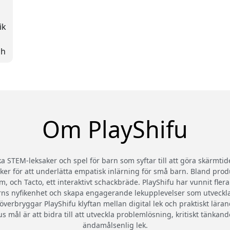
ik
a
ch
ik
Om PlayShifu
ka STEM-leksaker och spel för barn som syftar till att göra skärmt
ker för att underlätta empatisk inlärning för små barn. Bland prod
m, och Tacto, ett interaktivt schackbräde. PlayShifu har vunnit fle
a barns nyfikenhet och skapa engagerande lekupplevelser som utvec
 överbryggar PlayShifu klyftan mellan digital lek och praktiskt lärande
ifus mål är att bidra till att utveckla problemlösning, kritiskt tänk
ändamålsenlig lek.