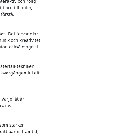
teraktiv och rolig
barn till noter,
förstå.
nes. Det förvandlar
musik och kreativitet
utan också magiskt.
terfall-tekniken.
övergången till ett
 Varje låt är
rdriv.
 som stärker
ditt barns framtid,