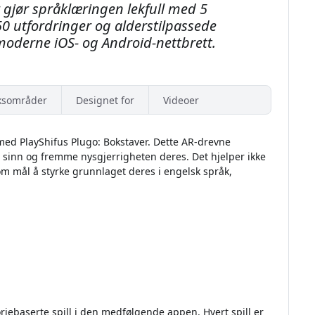
 gjør språklæringen lekfull med 5
250 utfordringer og alderstilpassede
moderne iOS- og Android-nettbrett.
ksområder
Designet for
Videoer
 med PlayShifus Plugo: Bokstaver. Dette AR-drevne
ts sinn og fremme nysgjerrigheten deres. Det hjelper ikke
m mål å styrke grunnlaget deres i engelsk språk,
oriebaserte spill i den medfølgende appen. Hvert spill er