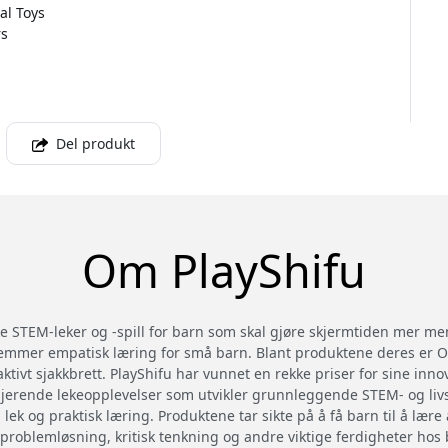
al Toys
rs
Del produkt
Om PlayShifu
e STEM-leker og -spill for barn som skal gjøre skjermtiden mer meni
emmer empatisk læring for små barn. Blant produktene deres er Or
eraktivt sjakkbrett. PlayShifu har vunnet en rekke priser for sine inn
jerende lekeopplevelser som utvikler grunnleggende STEM- og livs
ek og praktisk læring. Produktene tar sikte på å få barn til å lære a
 problemløsning, kritisk tenkning og andre viktige ferdigheter hos