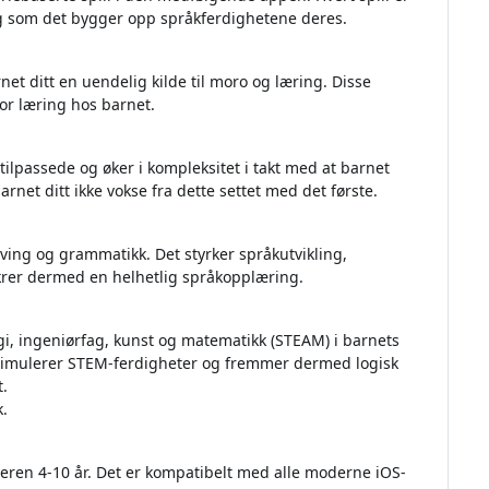
dig som det bygger opp språkferdighetene deres.
net ditt en uendelig kilde til moro og læring. Disse
for læring hos barnet.
stilpassede og øker i kompleksitet i takt med at barnet
barnet ditt ikke vokse fra dette settet med det første.
ving og grammatikk. Det styrker språkutvikling,
 sikrer dermed en helhetlig språkopplæring.
i, ingeniørfag, kunst og matematikk (STEAM) i barnets
stimulerer STEM-ferdigheter og fremmer dermed logisk
t.
k.
deren 4-10 år. Det er kompatibelt med alle moderne iOS-