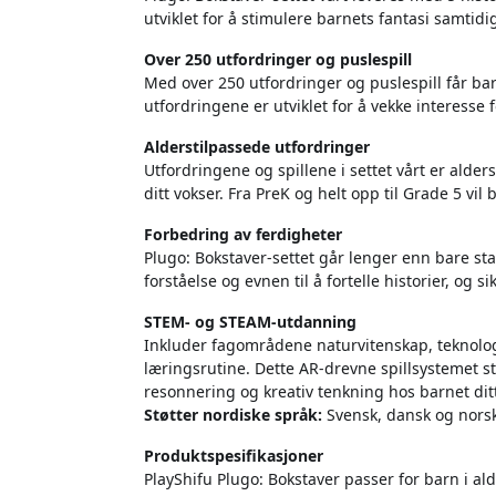
utviklet for å stimulere barnets fantasi samti
Over 250 utfordringer og puslespill
Med over 250 utfordringer og puslespill får bar
utfordringene er utviklet for å vekke interesse 
Alderstilpassede utfordringer
Utfordringene og spillene i settet vårt er alder
ditt vokser. Fra PreK og helt opp til Grade 5 vil 
Forbedring av ferdigheter
Plugo: Bokstaver-settet går lenger enn bare sta
forståelse og evnen til å fortelle historier, og
STEM- og STEAM-utdanning
Inkluder fagområdene naturvitenskap, teknolog
læringsrutine. Dette AR-drevne spillsystemet 
resonnering og kreativ tenkning hos barnet dit
Støtter nordiske språk:
Svensk, dansk og nors
Produktspesifikasjoner
PlayShifu Plugo: Bokstaver passer for barn i al