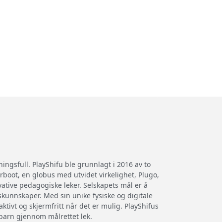
ngsfull. PlayShifu ble grunnlagt i 2016 av to
boot, en globus med utvidet virkelighet, Plugo,
ovative pedagogiske leker. Selskapets mål er å
kunnskaper. Med sin unike fysiske og digitale
ktivt og skjermfritt når det er mulig. PlayShifus
 barn gjennom målrettet lek.