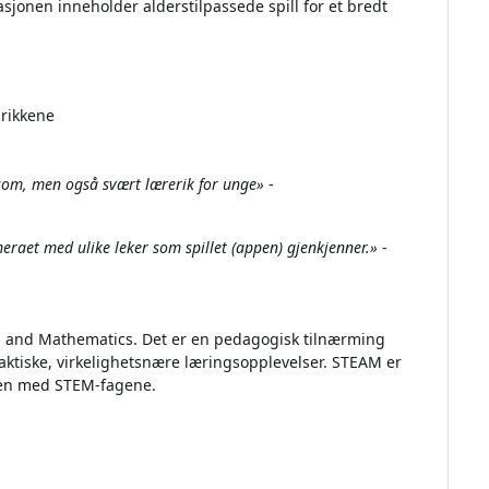
jonen inneholder alderstilpassede spill for et bredt
brikkene
orsom, men også svært lærerik for unge»
-
eraet med ulike leker som spillet (appen) gjenkjenner.»
-
g and Mathematics. Det er en pedagogisk tilnærming
praktiske, virkelighetsnære læringsopplevelser. STEAM er
men med STEM-fagene.