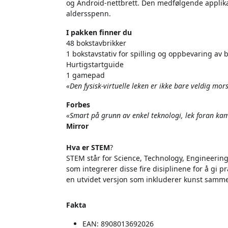
og Android-nettbrett. Den medfølgende applikas
aldersspenn.
I pakken finner du
48 bokstavbrikker
1 bokstavstativ for spilling og oppbevaring av 
Hurtigstartguide
1 gamepad
«Den fysisk-virtuelle leken er ikke bare veldig m
Forbes
«Smart på grunn av enkel teknologi, lek foran kam
Mirror
Hva er STEM
?
STEM står for Science, Technology, Engineerin
som integrerer disse fire disiplinene for å gi 
en utvidet versjon som inkluderer kunst sam
Fakta
EAN: 8908013692026