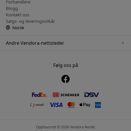
Forhandlere
Blogg
Kontakt oss
Salgs- og leveringsvilkår
Norsk
Andre Vendora-nettsteder
www.sensibo.se
www.satechi.se
Følg oss på
www.nordicsmartlight.se
www.brydgenordic.se
www.twelvesouth.se
Opphavsrett © 2026 Vendora Nordic