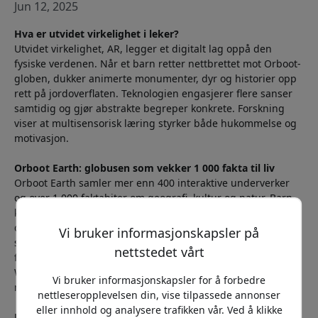
Jun 12, 2025
Hva er utvidet virkelighet i leker?
Utvidet virkelighet, AR, legger et digitalt lag oppå den
fysiske verdenen. Når et barn retter nettbrettet mot Orboot-
globen, dukker animerte monumenter, dyr og historier opp
rett på jordoverflaten. Teknologien engasjerer flere sanser
samtidig og gjør abstrakte begreper konkrete. Forskning
viser at multisensorisk læring styrker både hukommelse og
motivasjon.
Orboot Earth: globusen som vekker 1 000 fakta til liv
Orboot Earth samler mer enn 400 interaktive underverker
og over 1 000 faktabiter om geografi, kultur og natur. Barn
kan zoome inn på Serengetis savanne, lytte til rytmene fra
djemben og lese om lokale tradisjoner på svensk. Appen
Vi bruker informasjonskapsler på
støtter åtte språk, noe som gjør globusen brukbar i
nettstedet vårt
flerspråklige familier. Globusen krever verken batterier eller
Wi-Fi under selve leken – bare nysgjerrighet og et nettbrett
Vi bruker informasjonskapsler for å forbedre
med den kostnadsfrie appen.
nettleseropplevelsen din, vise tilpassede annonser
eller innhold og analysere trafikken vår. Ved å klikke
Plugo gjør koding og musikk praktisk