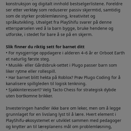
konstruksjon og digitalt innhold bestselgerlistene. Foreldre
ser etter verktøy som reduserer passiv skjermtid, samtidig
som de styrker problemløsning, kreativitet og
språkutvikling. Utvalget fra PlayShifu svarer på denne
etterspørselen ved å la barn bygge, bruke hendene og
utforske, i stedet for bare å se på en skjerm.
Slik finner du riktig sett for barnet ditt
• For nysgjerrige oppdagere i alderen 4–6 år er Orboot Earth
et naturlig første steg.
• Musikk- eller Gårdsbruk-settet i Plugo passer barn som
liker rytme eller rollespill.
• Har barnet blitt hekta på Roblox? Prøv Plugo Coding for å
kanalisere spillgleden til logisk tenkning.
• Sjakkinteressert? Velg Tacto Chess for strategisk dybde
uten bortkomne brikker.
Investeringen handler ikke bare om leker, men om å legge
grunnlaget for en livslang lyst til å lære. Hvert element i
PlayShifu-økosystemet er utviklet sammen med pedagoger
og knytter an til læreplanens mål om problemløsning,