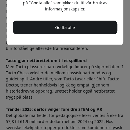
på "Godta alle" samtykker du til vår bruk av
Plugo-serien rommer modulære spillsett som Bokstaver,
informasjonskapsler.
Regn, Musikk og Gårdsbruk. Hvert sett kombinerer
magnetiske brikker med appstyrte eventyr. I Plugo Musikk
plasserer barnet ekte toner på en нотelinje og hører
Godta alle
melodien spilles av med en gang. Plugo Coding lar barn
legge fysiske kodebrikker i rekkefølge på spillbrettet og se
figuren løse gåter på skjermen – programmeringsstrukturer
blir forståelige allerede fra fireårsalderen.
Tacto gjør nettbrettet om til et spillbord
Med Tacto plasserer barn virkelige figurer på skjermflaten. I
Tacto Chess veksler de mellom klassisk partimodus og
guidet spill. Andre titler, som Tacto Laser eller Shifu Tacto:
Doctor, trener henholdsvis logikk og empati gjennom
historiedrevne oppdrag. Brettet holder også nettbrettet
trygt på plass.
Trender 2025: derfor velger foreldre STEM og AR
Det globale markedet for pedagogiske leker ventes å øke fra
57,8 til 61,9 milliarder dollar mellom 2024 og 2025. Hos
svenske lekekjeder topper produkter som kombinerer fysisk