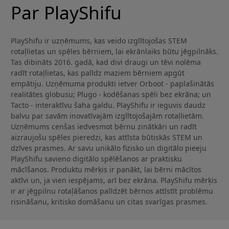
Par PlayShifu
PlayShifu ir uzņēmums, kas veido izglītojošas STEM
rotaļlietas un spēles bērniem, lai ekrānlaiks būtu jēgpilnāks.
Tas dibināts 2016. gadā, kad divi draugi un tēvi nolēma
radīt rotaļlietas, kas palīdz maziem bērniem apgūt
empātiju. Uzņēmuma produkti ietver Orboot - paplašinātās
realitātes globusu; Plugo - kodēšanas spēli bez ekrāna; un
Tacto - interaktīvu šaha galdu. PlayShifu ir ieguvis daudz
balvu par savām inovatīvajām izglītojošajām rotaļlietām.
Uzņēmums cenšas iedvesmot bērnu zinātkāri un radīt
aizraujošu spēles pieredzi, kas attīsta būtiskās STEM un
dzīves prasmes. Ar savu unikālo fizisko un digitālo pieeju
PlayShifu savieno digitālo spēlēšanos ar praktisku
mācīšanos. Produktu mērķis ir panākt, lai bērni mācītos
aktīvi un, ja vien iespējams, arī bez ekrāna. PlayShifu mērķis
ir ar jēgpilnu rotaļāšanos palīdzēt bērnos attīstīt problēmu
risināšanu, kritisko domāšanu un citas svarīgas prasmes.