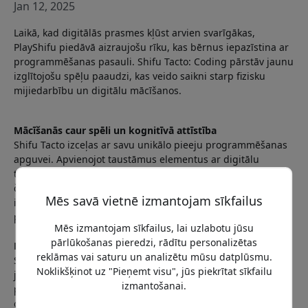
Jan 12, 2025
Laikā, kad digitālās prasmes kļūst arvien svarīgākas,
PlayShifu piedāvā aizraujošu rīku, kas bērnus iepazīstina ar
programmēšanas pasauli. Shifu Tacto: Coding pārstāv jaunu
izglītojošu spēļu paaudzi, kas veido saikni starp fizisku
mijiedarbību un digitālu mācīšanos.
Mācīšanās caur spēli un kognitīvā attīstība
Shifu Tacto izceļas ar savu unikālo pieeju programmēšanas
apguvei. Apvienojot taustāmus elementus ar digitālu
tehnoloģiju, spēle rada aizraujošu mācību vidi bērniem no
četru gadu vecuma. Ar vairāk nekā 200 pārdomāti
Mēs savā vietnē izmantojam sīkfailus
izstrādātiem līmeņiem bērni var pakāpeniski apgūt
programmēšanas pamatus.
Mēs izmantojam sīkfailus, lai uzlabotu jūsu
pārlūkošanas pieredzi, rādītu personalizētas
No koncepta līdz praksei
reklāmas vai saturu un analizētu mūsu datplūsmu.
Spēles stiprā puse ir spēja abstraktus programmēšanas
Noklikšķinot uz "Pieņemt visu", jūs piekrītat sīkfailu
jēdzienus pārvērst konkrētā, vizuālā pieredzē. Bērni apgūst
izmantošanai.
pamata programmēšanas loģiku, manipulējot ar fiziskiem
objektiem uz digitālas spēles virsmas. Tas notiek vienlaikus