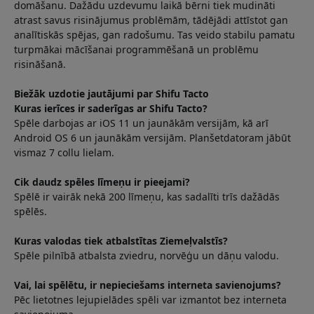
domāšanu. Dažādu uzdevumu laikā bērni tiek mudināti
atrast savus risinājumus problēmām, tādējādi attīstot gan
analītiskās spējas, gan radošumu. Tas veido stabilu pamatu
turpmākai mācīšanai programmēšanā un problēmu
risināšanā.
Biežāk uzdotie jautājumi par Shifu Tacto
Kuras ierīces ir saderīgas ar Shifu Tacto?
Spēle darbojas ar iOS 11 un jaunākām versijām, kā arī
Android OS 6 un jaunākām versijām. Planšetdatoram jābūt
vismaz 7 collu lielam.
Cik daudz spēles līmeņu ir pieejami?
Spēlē ir vairāk nekā 200 līmeņu, kas sadalīti trīs dažādās
spēlēs.
Kuras valodas tiek atbalstītas Ziemeļvalstīs?
Spēle pilnībā atbalsta zviedru, norvēģu un dāņu valodu.
Vai, lai spēlētu, ir nepieciešams interneta savienojums?
Pēc lietotnes lejupielādes spēli var izmantot bez interneta