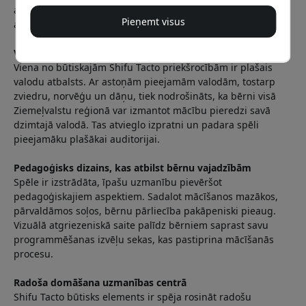
ar loģiskās domāšanas un problēmu risināšanas prasmju
Pieņemt visus
attīstīšanu.
Valodu atbalsts, kas paver durvis
Viena no būtiskajām Shifu Tacto priekšrocībām ir plašais
valodu atbalsts. Ar astoņām pieejamām valodām, tostarp
zviedru, norvēģu un dāņu, tiek nodrošināts, ka bērni visā
Ziemeļvalstu reģionā var izmantot mācību pieredzi savā
dzimtajā valodā. Tas atvieglo izpratni un padara spēli
pieejamāku plašākai auditorijai.
Pedagoģisks dizains, kas atbilst bērnu vajadzībām
Spēle ir izstrādāta, īpašu uzmanību pievēršot
pedagoģiskajiem aspektiem. Sadalot mācīšanos mazākos,
pārvaldāmos soļos, bērnu pārliecība pakāpeniski pieaug.
Vizuālā atgriezeniskā saite palīdz bērniem saprast savu
programmēšanas izvēļu sekas, kas pastiprina mācīšanās
procesu.
Radoša domāšana uzmanības centrā
Shifu Tacto būtisks elements ir spēja rosināt radošu