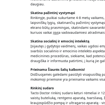
daugiau.
Skatina pažintinį vystymąsi
Rinkinyje, puikiai sukurtame 4-8 metų vaikams,
laipsniškų lygių, skatinančių pažintinį vystymąs
ekrano būtų prasmingas, skatindami savaranki
kuriuos vaikai įgyja vadovaudamiesi atradimais
Skatina socialinį ir emocinį intelektą
Įsijautęs į gydytojo vaidmenį, vaikas ugdosi emp
svarbūs socialinio ir emocinio intelekto aspekt
medicinines procedūras, siekiame, kad potencia
draugiška ir informuota patirtimi, į kurią jie gal
Prieinama Šiaurės šalių kalbomis!
Didžiuojamės galėdami pasiūlyti visapusišką pa
mokomoji priemonė yra prieinama vaikams visam
Rinkinį sudaro
Tacto Doctor rinkinį sudaro keturi rėmeliai ir 1
vaistų buteliuką, rentgeno aparatą, tvarsliavą, ži
kraujospūdžio pompą ir ultragarso aparatą - vis