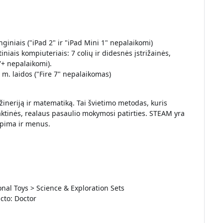
giniais ("iPad 2" ir "iPad Mini 1" nepalaikomi)
iais kompiuteriais: 7 colių ir didesnės įstrižainės,
+ nepalaikomi).
m. laidos ("Fire 7" nepalaikomas)
ineriją ir matematiką. Tai švietimo metodas, kuris
raktinės, realaus pasaulio mokymosi patirties. STEAM yra
 apima ir menus.
nal Toys > Science & Exploration Sets
cto: Doctor