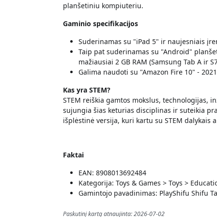
planšetiniu kompiuteriu.
Gaminio specifikacijos
Suderinamas su "iPad 5" ir naujesniais įren
Taip pat suderinamas su "Android" planšetin
mažiausiai 2 GB RAM (Samsung Tab A ir S7
Galima naudoti su "Amazon Fire 10" - 2021 
Kas yra STEM?
STEM reiškia gamtos mokslus, technologijas, inž
sujungia šias keturias disciplinas ir suteikia p
išplėstinė versija, kuri kartu su STEM dalykais
Faktai
EAN: 8908013692484
Kategorija: Toys & Games > Toys > Educatio
Gamintojo pavadinimas: PlayShifu Shifu Ta
Paskutinį kartą atnaujinta: 2026-07-02