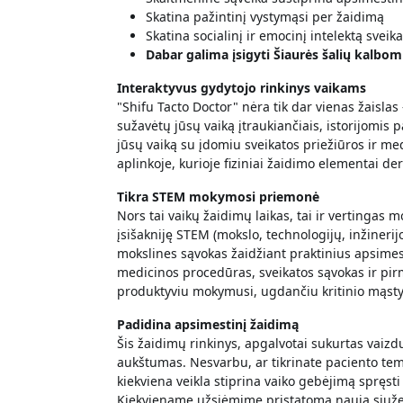
Skatina pažintinį vystymąsi per žaidimą
Skatina socialinį ir emocinį intelektą sveik
Dabar galima įsigyti Šiaurės šalių kalbom
Interaktyvus gydytojo rinkinys vaikams
"Shifu Tacto Doctor" nėra tik dar vienas žaislas 
sužavėtų jūsų vaiką įtraukiančiais, istorijomis
jūsų vaiką su įdomiu sveikatos priežiūros ir med
aplinkoje, kurioje fiziniai žaidimo elementai d
Tikra STEM mokymosi priemonė
Nors tai vaikų žaidimų laikas, tai ir vertingas m
įsišakniję STEM (mokslo, technologijų, inžinerij
mokslines sąvokas žaidžiant praktinius apsimes
medicinos procedūras, sveikatos sąvokas ir pi
produktyviu mokymusi, ugdančiu kritinio mąst
Padidina apsimestinį žaidimą
Šis žaidimų rinkinys, apgalvotai sukurtas vaizdu
aukštumas. Nesvarbu, ar tikrinate paciento te
kiekviena veikla stiprina vaiko gebėjimą spręst
Kiekviename užsiėmime pristatoma nauja siužetin