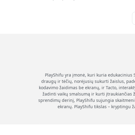
PlayShifu yra įmonė, kuri kuria edukacinius 
draugų ir tėčių, norėjusių sukurti žaislus, p
kodavimo žaidimas be ekranų, ir Tacto, interak
žadinti vaikų smalsumą ir kurti įtraukiančias
sprendimų derinį, PlayShifu sujungia skaitmenin
ekranų. PlayShifu tikslas – kryptingu