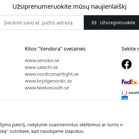
Užsiprenumeruokite mūsų naujienlaiškį
Užsiregistruokite
Kitos "Vendora" svetainės
Sekite
www.sensibo.se
www.satechi.se
www.nordicsmartlight.se
www.brydgenordic.se
www.twelvesouth.se
ymo patirtį, rodytume suasmenintus skelbimus ar turinį ir
ės teisės © 2026 Vendora Nordic - Oficialus PlayShifu® platintojas
iską" sutinkate, kad naudojame slapukus.
Jūsų asmeninės informacijos neparduodame ir nesidalijame.