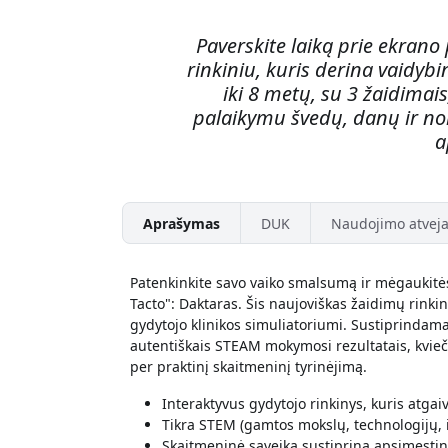
Paverskite laiką prie ekrano
rinkiniu, kuris derina vaidyb
iki 8 metų, su 3 žaidimais
palaikymu švedų, danų ir no
a
Aprašymas
DUK
Naudojimo atveja
Patenkinkite savo vaiko smalsumą ir mėgaukitės
Tacto": Daktaras. Šis naujoviškas žaidimų rinkin
gydytojo klinikos simuliatoriumi. Sustiprindama
autentiškais STEAM mokymosi rezultatais, kvieči
per praktinį skaitmeninį tyrinėjimą.
Interaktyvus gydytojo rinkinys, kuris atga
Tikra STEM (gamtos mokslų, technologijų,
Skaitmeninė sąveika sustiprina apsimestin