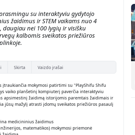
 prasmingu su interaktyviu gydytojo
inius žaidimus ir STEM vaikams nuo 4
, daugiau nei 100 lygių ir visišku
rvegų kalbomis sveikatos priežiūros
plinkoje.
i
Skirta
Vaizdo įrašai
 įtraukiančia mokymosi patirtimi su "PlayShifu Shifu
ys vaiko planšetinį kompiuterį paverčia interaktyviu
s apsimestinį žaidimą istorijomis paremtais žaidimais ir
a jūsų mažylį atrasti įdomų sveikatos priežiūros pasaulį
ivina medicininius žaidimus
 inžinerijos, matematikos) mokymosi priemonė
į žaidimą