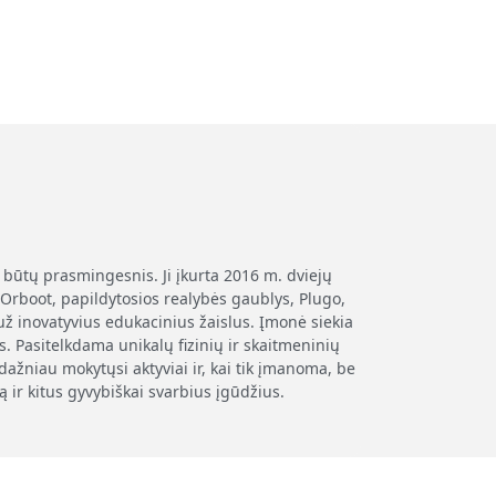
 būtų prasmingesnis. Ji įkurta 2016 m. dviejų
Orboot, papildytosios realybės gaublys, Plugo,
ž inovatyvius edukacinius žaislus. Įmonė siekia
. Pasitelkdama unikalų fizinių ir skaitmeninių
ažniau mokytųsi aktyviai ir, kai tik įmanoma, be
ir kitus gyvybiškai svarbius įgūdžius.