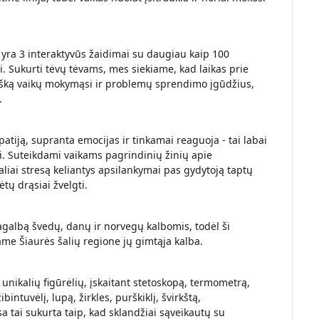
 yra 3 interaktyvūs žaidimai su daugiau kaip 100
i. Sukurti tėvų tėvams, mes siekiame, kad laikas prie
šką vaikų mokymąsi ir problemų sprendimo įgūdžius,
.
atiją, supranta emocijas ir tinkamai reaguoja - tai labai
ai. Suteikdami vaikams pagrindinių žinių apie
liai stresą keliantys apsilankymai pas gydytoją taptų
ėtų drąsiai žvelgti.
galbą švedų, danų ir norvegų kalbomis, todėl ši
e Šiaurės šalių regione jų gimtąja kalba.
2 unikalių figūrėlių, įskaitant stetoskopą, termometrą,
bintuvėlį, lupą, žirkles, purškiklį, švirkštą,
a tai sukurta taip, kad sklandžiai sąveikautų su