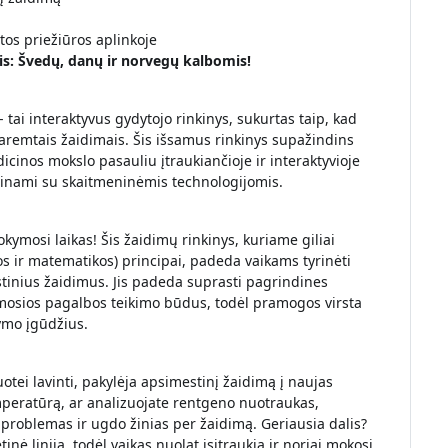
atos priežiūros aplinkoje
is: Švedų, danų ir norvegų kalbomis!
- tai interaktyvus gydytojo rinkinys, sukurtas taip, kad
 paremtais žaidimais. Šis išsamus rinkinys supažindins
icinos mokslo pasauliu įtraukiančioje ir interaktyvioje
erinami su skaitmeninėmis technologijomis.
okymosi laikas! Šis žaidimų rinkinys, kuriame giliai
os ir matematikos) principai, padeda vaikams tyrinėti
tinius žaidimus. Jis padeda suprasti pagrindines
rmosios pagalbos teikimo būdus, todėl pramogos virsta
ymo įgūdžius.
otei lavinti, pakylėja apsimestinį žaidimą į naujas
mperatūrą, ar analizuojate rentgeno nuotraukas,
i problemas ir ugdo žinias per žaidimą. Geriausia dalis?
ė linija, todėl vaikas nuolat įsitraukia ir noriai mokosi