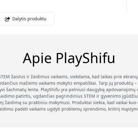
Dalytis produktu
Apie PlayShifu
STEM žaislus ir žaidimus vaikams, siekdama, kad laikas prie ekranų
adedančius mažiems vaikams mokytis empatiškai. Tarp jų produktų – 
tyvi šachmatų lenta. PlayShifu yra pelniusi daugybę apdovanojimų u
 žaidimo patirtis, ugdančias pagrindinius STEM ir gyvenimo įgūdžius
į žaidimą su praktiniu mokymusi. Produktai siekia, kad vaikai kuo d
 žaidimu padėti vaikams ugdyti problemų sprendimo, kritinį mąstymą 