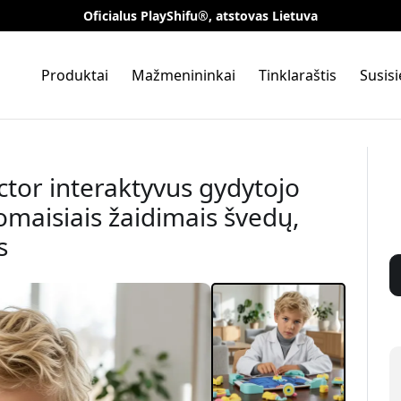
Oficialus PlayShifu®, atstovas Lietuva
Produktai
Mažmenininkai
Tinklaraštis
Susis
ctor interaktyvus gydytojo
maisiais žaidimais švedų,
s