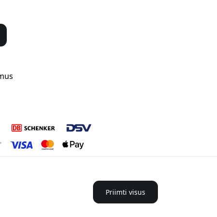
 mus
Priimti visus
 Lietuva