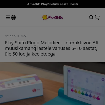
Ametlik PlayShifu® aastal Eesti
Art. nr: SHIFU022
Play Shifu Plugo Melodier – interaktiivne AR-
muusikamäng lastele vanuses 5–10 aastat,
üle 50 loo ja keeletoega