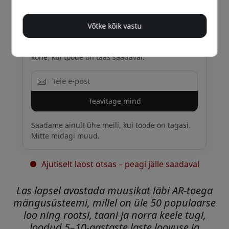
Võtke kõik vastu
Saa e-kiri, kui see on jälle laos
Sisesta oma e-posti aadress ja teavitame sind
kohe, kui toode on taas saadaval.
Teavitage mind
Saadame ainult ühe meili, kui toode on tagasi.
Mitte midagi muud.
Ajutiselt laost otsas – peagi jälle saadaval
Las lapsel avastada muusikat läbi AR-toega
mängusüsteemi, millel on üle 50 populaarse
loo ning rootsi, taani ja norra keele tugi,
loodud 5–10-aastaste laste loovuse ja