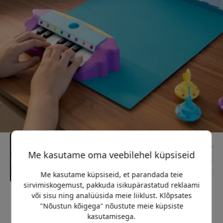
Me kasutame oma veebilehel küpsiseid
Me kasutame küpsiseid, et parandada teie
sirvimiskogemust, pakkuda isikupärastatud reklaami
või sisu ning analüüsida meie liiklust. Klõpsates
Soovitatav hind
"Nõustun kõigega" nõustute meie küpsiste
59.99 EUR
kasutamisega.