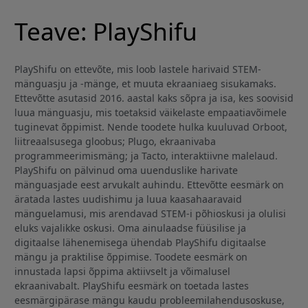
Teave: PlayShifu
PlayShifu on ettevõte, mis loob lastele harivaid STEM-
mänguasju ja -mänge, et muuta ekraaniaeg sisukamaks.
Ettevõtte asutasid 2016. aastal kaks sõpra ja isa, kes soovisid
luua mänguasju, mis toetaksid väikelaste empaatiavõimele
tuginevat õppimist. Nende toodete hulka kuuluvad Orboot,
liitreaalsusega gloobus; Plugo, ekraanivaba
programmeerimismäng; ja Tacto, interaktiivne malelaud.
PlayShifu on pälvinud oma uuenduslike harivate
mänguasjade eest arvukalt auhindu. Ettevõtte eesmärk on
äratada lastes uudishimu ja luua kaasahaaravaid
mänguelamusi, mis arendavad STEM-i põhioskusi ja olulisi
eluks vajalikke oskusi. Oma ainulaadse füüsilise ja
digitaalse lähenemisega ühendab PlayShifu digitaalse
mängu ja praktilise õppimise. Toodete eesmärk on
innustada lapsi õppima aktiivselt ja võimalusel
ekraanivabalt. PlayShifu eesmärk on toetada lastes
eesmärgipärase mängu kaudu probleemilahendusoskuse,